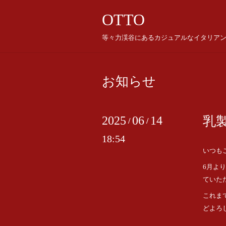
OTTO
等々力渓谷にあるカジュアルなイタリア
お知らせ
2025
06
14
乳
/
/
18:54
いつも
6月よ
ていた
これま
どよろ