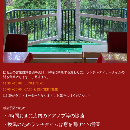
飲食店の営業自粛要請を受け、20時に閉店する変わりに、ランチ〜ディナータイムの
間も営業致します。(5月末まで)
11:30〜15:00 LUNCH TIME
15:00〜20:00 CAFE & DINNER TIME
(19:30がラストオーダーとなります。お気をつけください。)
感染予防のため
・2時間おきに店内のドアノブ等の除菌
・換気のためランチタイムは窓を開けての営業