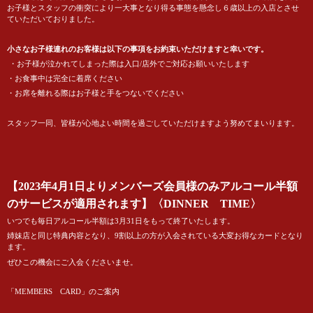
お子様とスタッフの衝突により一大事となり得る事態を懸念し６歳以上の入店とさせ
ていただいておりました。
小さなお子様連れのお客様は以下の事項をお約束いただけますと幸いです。
・お子様が泣かれてしまった際は入口/店外でご対応お願いいたします
・お食事中は完全に着席ください
・お席を離れる際はお子様と手をつないでください
スタッフ一同、皆様が心地よい時間を過ごしていただけますよう努めてまいります。
【2023年4月1日よりメンバーズ会員様のみアルコール半額
のサービスが適用されます
】〈
DINNER TIME〉
いつでも毎日アルコール半額は3月31日をもって終了いたします。
姉妹店と同じ特典内容となり、9割以上の方が入会されている大変お得なカードとなり
ます。
ぜひこの機会にご入会くださいませ。
「MEMBERS CARD」のご案内